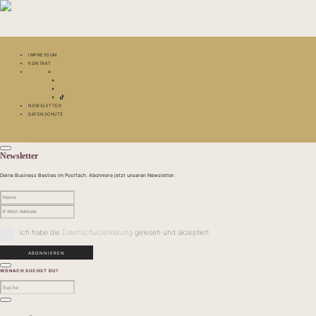
IMPRESSUM
KONTAKT
NEWSLETTER
DATENSCHUTZ
Newsletter
Deine Business Besties im Postfach. Abonniere jetzt unseren Newsletter.
Ich habe die
Datenschutzerklärung
gelesen und akzeptiert.
WONACH SUCHST DU?