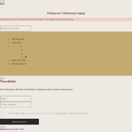
Schlagwort:
Geburtstag Leipzig
It seems we can’t find what you’re looking for. Perhaps searching can help.
IMPRESSUM
KONTAKT
NEWSLETTER
DATENSCHUTZ
Newsletter
Deine Business Besties im Postfach. Abonniere jetzt unseren Newsletter.
Ich habe die
Datenschutzerklärung
gelesen und akzeptiert.
WONACH SUCHST DU?