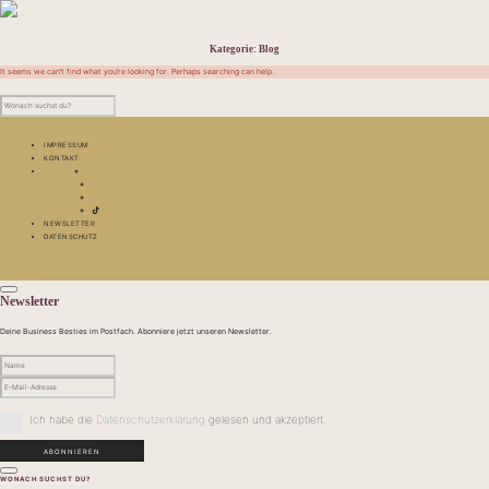
Kategorie:
Blog
It seems we can’t find what you’re looking for. Perhaps searching can help.
IMPRESSUM
KONTAKT
NEWSLETTER
DATENSCHUTZ
Newsletter
Deine Business Besties im Postfach. Abonniere jetzt unseren Newsletter.
Ich habe die
Datenschutzerklärung
gelesen und akzeptiert.
WONACH SUCHST DU?