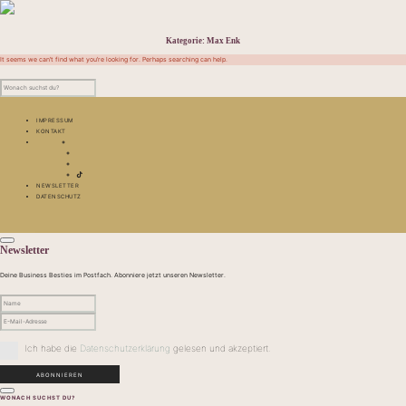
Kategorie:
Max Enk
It seems we can’t find what you’re looking for. Perhaps searching can help.
IMPRESSUM
KONTAKT
NEWSLETTER
DATENSCHUTZ
Newsletter
Deine Business Besties im Postfach. Abonniere jetzt unseren Newsletter.
Ich habe die
Datenschutzerklärung
gelesen und akzeptiert.
WONACH SUCHST DU?