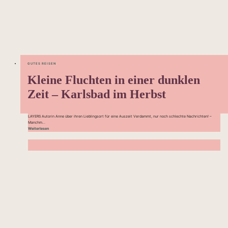
GUTES REISEN
Kleine Fluchten in einer dunklen
Zeit – Karlsbad im Herbst
LAYERS Autorin Anne über ihren Lieblingsort für eine Auszeit Verdammt, nur noch schlechte Nachrichten! –
Manchm...
Weiterlesen