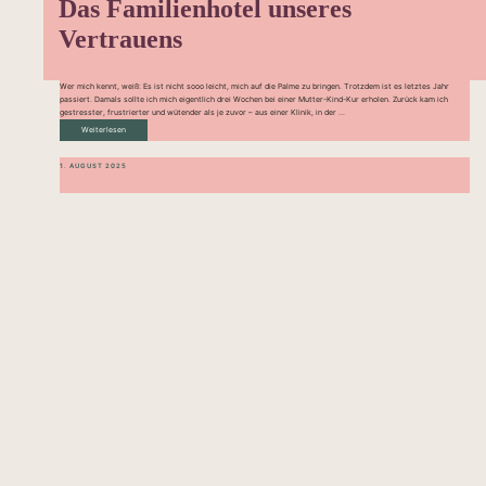
Das Familienhotel unseres
Vertrauens
Wer mich kennt, weiß: Es ist nicht sooo leicht, mich auf die Palme zu bringen. Trotzdem ist es letztes Jahr
passiert. Damals sollte ich mich eigentlich drei Wochen bei einer Mutter-Kind-Kur erholen. Zurück kam ich
gestresster, frustrierter und wütender als je zuvor – aus einer Klinik, in der ...
Weiterlesen
1. AUGUST 2025