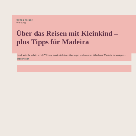
GUTES REISEN
Werbung
Über das Reisen mit Kleinkind –
plus Tipps für Madeira
„Und, seid ihr schön erholt?“ Hmm, lasst mich kurz überlegen und unseren Urlaub auf Maderia in wenigen ...
Weiterlesen