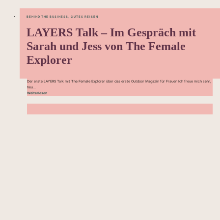
BEHIND THE BUSINESS
,
GUTES REISEN
LAYERS Talk – Im Gespräch mit
Sarah und Jess von The Female
Explorer
Der erste LAYERS Talk mit The Female Explorer über das erste Outdoor Magazin für Frauen Ich freue mich sehr,
heu...
Weiterlesen