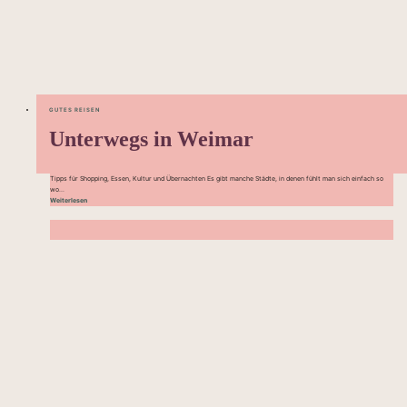
GUTES REISEN
Unterwegs in Weimar
Tipps für Shopping, Essen, Kultur und Übernachten Es gibt manche Städte, in denen fühlt man sich einfach so
wo...
Weiterlesen