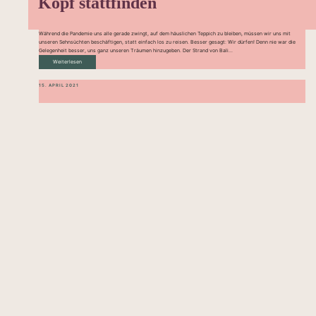
Kopf stattfinden
Während die Pandemie uns alle gerade zwingt, auf dem häuslichen Teppich zu bleiben, müssen wir uns mit
unseren Sehnsüchten beschäftigen, statt einfach los zu reisen. Besser gesagt: Wir dürfen! Denn nie war die
Gelegenheit besser, uns ganz unseren Träumen hinzugeben. Der Strand von Bali...
Weiterlesen
15. APRIL 2021