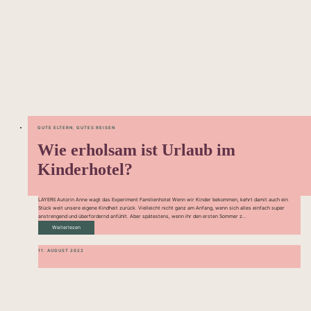
GUTE ELTERN
,
GUTES REISEN
Wie erholsam ist Urlaub im
Kinderhotel?
LAYERS Autorin Anne wagt das Experiment Familienhotel Wenn wir Kinder bekommen, kehrt damit auch ein
Stück weit unsere eigene Kindheit zurück. Vielleicht nicht ganz am Anfang, wenn sich alles einfach super
anstrengend und überfordernd anfühlt. Aber spätestens, wenn ihr den ersten Sommer z...
Weiterlesen
11. AUGUST 2022