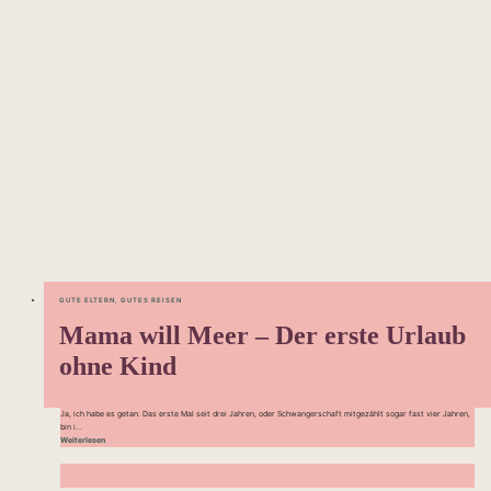
GUTE ELTERN
,
GUTES REISEN
Mama will Meer – Der erste Urlaub
ohne Kind
Ja, ich habe es getan: Das erste Mal seit drei Jahren, oder Schwangerschaft mitgezählt sogar fast vier Jahren,
bin i...
Weiterlesen