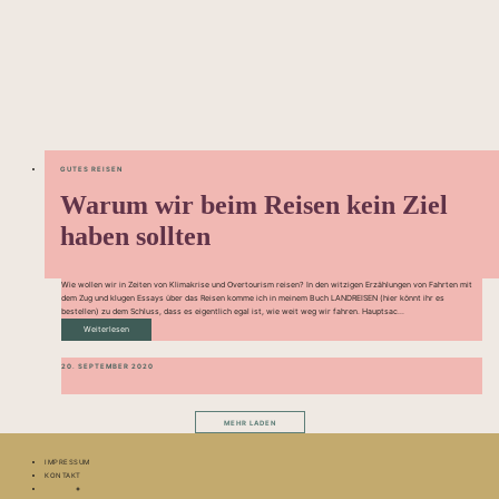
GUTES REISEN
Warum wir beim Reisen kein Ziel
haben sollten
Wie wollen wir in Zeiten von Klimakrise und Overtourism reisen? In den witzigen Erzählungen von Fahrten mit
dem Zug und klugen Essays über das Reisen komme ich in meinem Buch LANDREISEN (hier könnt ihr es
bestellen) zu dem Schluss, dass es eigentlich egal ist, wie weit weg wir fahren. Hauptsac...
Weiterlesen
20. SEPTEMBER 2020
MEHR LADEN
IMPRESSUM
KONTAKT