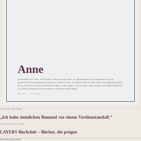
Anne
Schöne Bilder und Texte – bei Anne gibt’s beides aus einer Hand. Als freie Redakteurin und Fotografin ist es ihr Job,
spannende Themen aufzuspüren und gekonnt in Szene zu setzen. Das größte Projekt von allen wartet indes ungeduldig zuhause
auf sie. Seit 2019 ist Anne stolze Mami eines kleinen, süßen Jungen – und das hat ihr Leben ordentlich durcheinander gewirbelt.
Auf LAYERS berichtet sie von den Höhen und Tiefen ihres neuen Alltags.
Website
Instagram
LETZTER BEITRAG
„Ich habe ziemlichen Bammel vor einem Verdienstausfall.“
NÄCHSTER BEITRAG
LAYERS Buchclub – Bücher, die prägen
SCHON GELESEN?