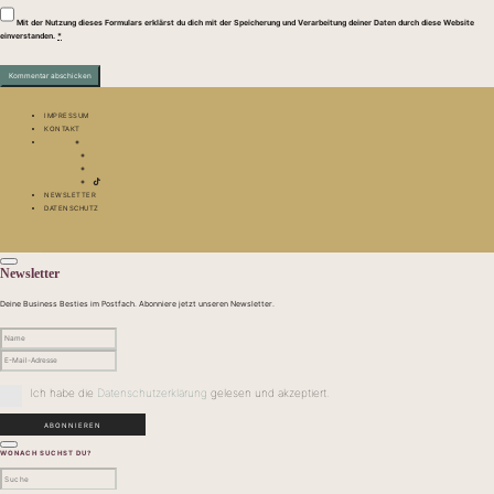
Mit der Nutzung dieses Formulars erklärst du dich mit der Speicherung und Verarbeitung deiner Daten durch diese Website
einverstanden.
*
IMPRESSUM
KONTAKT
NEWSLETTER
DATENSCHUTZ
Newsletter
Deine Business Besties im Postfach. Abonniere jetzt unseren Newsletter.
Ich habe die
Datenschutzerklärung
gelesen und akzeptiert.
WONACH SUCHST DU?