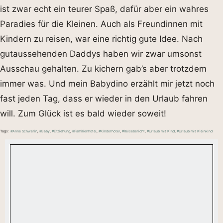
ist zwar echt ein teurer Spaß, dafür aber ein wahres
Paradies für die Kleinen. Auch als Freundinnen mit
Kindern zu reisen, war eine richtig gute Idee. Nach
gutaussehenden Daddys haben wir zwar umsonst
Ausschau gehalten. Zu kichern gab’s aber trotzdem
immer was. Und mein Babydino erzählt mir jetzt noch
fast jeden Tag, dass er wieder in den Urlaub fahren
will. Zum Glück ist es bald wieder soweit!
Tags:
#Anne Schwerin
,
#Baby
,
#Erziehung
,
#Familienhotel
,
#Kinderhotel
,
#Reisebericht
,
#Urlaub mit Kind
,
#Urlaub mit Kleinkind