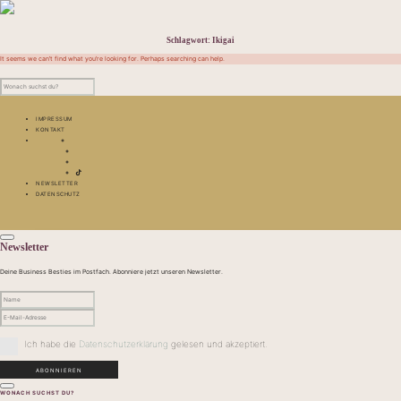
Schlagwort:
Ikigai
It seems we can’t find what you’re looking for. Perhaps searching can help.
IMPRESSUM
KONTAKT
NEWSLETTER
DATENSCHUTZ
Newsletter
Deine Business Besties im Postfach. Abonniere jetzt unseren Newsletter.
Ich habe die
Datenschutzerklärung
gelesen und akzeptiert.
WONACH SUCHST DU?