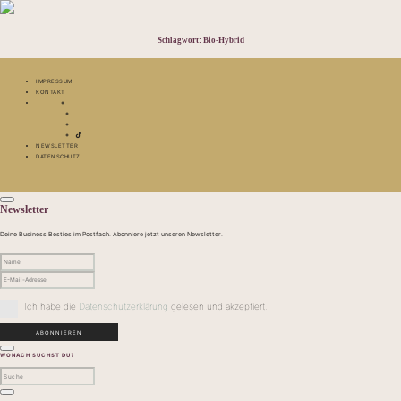
Schlagwort:
Bio-Hybrid
IMPRESSUM
KONTAKT
NEWSLETTER
DATENSCHUTZ
Newsletter
Deine Business Besties im Postfach. Abonniere jetzt unseren Newsletter.
Ich habe die
Datenschutzerklärung
gelesen und akzeptiert.
WONACH SUCHST DU?