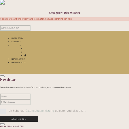
Schlagwort:
Dirk Wilhelm
It seems we can’t find what you’re looking for. Perhaps searching can help.
IMPRESSUM
KONTAKT
NEWSLETTER
DATENSCHUTZ
Newsletter
Deine Business Besties im Postfach. Abonniere jetzt unseren Newsletter.
Ich habe die
Datenschutzerklärung
gelesen und akzeptiert.
WONACH SUCHST DU?