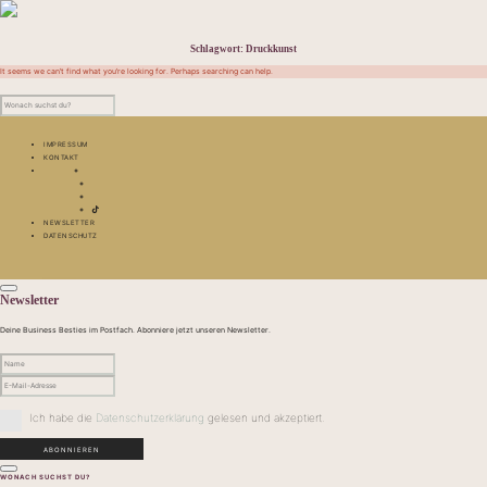
Schlagwort:
Druckkunst
It seems we can’t find what you’re looking for. Perhaps searching can help.
IMPRESSUM
KONTAKT
NEWSLETTER
DATENSCHUTZ
Newsletter
Deine Business Besties im Postfach. Abonniere jetzt unseren Newsletter.
Ich habe die
Datenschutzerklärung
gelesen und akzeptiert.
WONACH SUCHST DU?