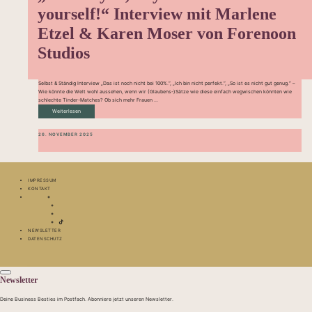
yourself!“ Interview mit Marlene
Etzel & Karen Moser von Forenoon
Studios
Selbst & Ständig Interview „Das ist noch nicht bei 100%.“, „Ich bin nicht perfekt.“, „So ist es nicht gut genug.“ –
Wie könnte die Welt wohl aussehen, wenn wir (Glaubens-)Sätze wie diese einfach wegwischen könnten wie
schlechte Tinder-Matches? Ob sich mehr Frauen ...
Weiterlesen
26. NOVEMBER 2025
IMPRESSUM
KONTAKT
NEWSLETTER
DATENSCHUTZ
Newsletter
Deine Business Besties im Postfach. Abonniere jetzt unseren Newsletter.