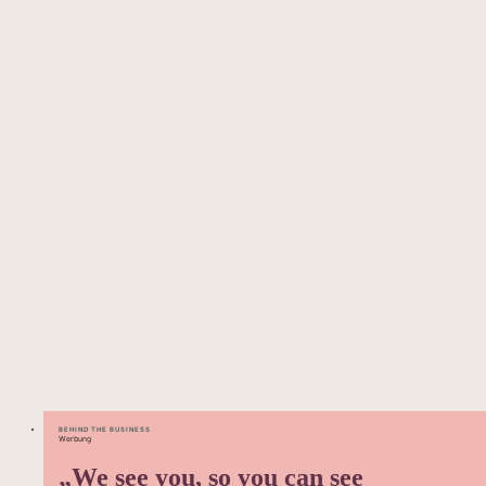
BEHIND THE BUSINESS
Werbung
„We see you, so you can see