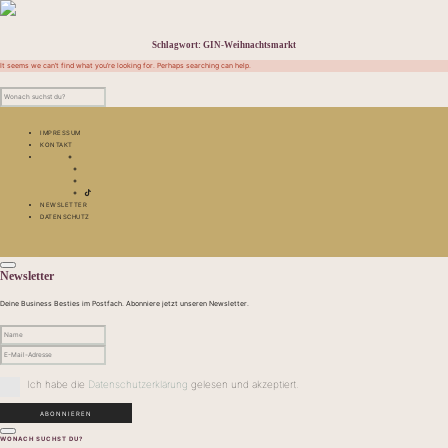
Schlagwort:
GIN-Weihnachtsmarkt
It seems we can’t find what you’re looking for. Perhaps searching can help.
IMPRESSUM
KONTAKT
NEWSLETTER
DATENSCHUTZ
Newsletter
Deine Business Besties im Postfach. Abonniere jetzt unseren Newsletter.
Ich habe die
Datenschutzerklärung
gelesen und akzeptiert.
WONACH SUCHST DU?