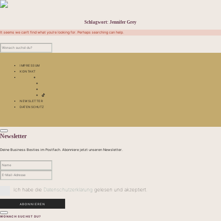
Schlagwort:
Jennifer Grey
It seems we can’t find what you’re looking for. Perhaps searching can help.
IMPRESSUM
KONTAKT
NEWSLETTER
DATENSCHUTZ
Newsletter
Deine Business Besties im Postfach. Abonniere jetzt unseren Newsletter.
Ich habe die
Datenschutzerklärung
gelesen und akzeptiert.
WONACH SUCHST DU?