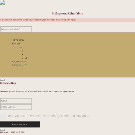
Schlagwort:
Kulturfabrik
It seems we can’t find what you’re looking for. Perhaps searching can help.
IMPRESSUM
KONTAKT
NEWSLETTER
DATENSCHUTZ
Newsletter
Deine Business Besties im Postfach. Abonniere jetzt unseren Newsletter.
Ich habe die
Datenschutzerklärung
gelesen und akzeptiert.
WONACH SUCHST DU?