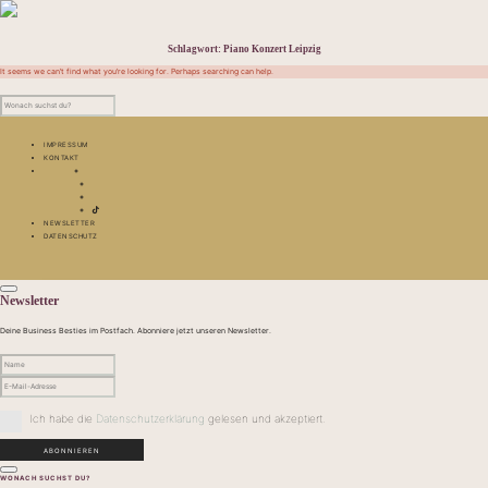
Schlagwort:
Piano Konzert Leipzig
It seems we can’t find what you’re looking for. Perhaps searching can help.
IMPRESSUM
KONTAKT
NEWSLETTER
DATENSCHUTZ
Newsletter
Deine Business Besties im Postfach. Abonniere jetzt unseren Newsletter.
Ich habe die
Datenschutzerklärung
gelesen und akzeptiert.
WONACH SUCHST DU?