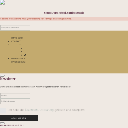
Schlagwort:
Priboi. Surfing Russia
It seems we can’t find what you’re looking for. Perhaps searching can help.
IMPRESSUM
KONTAKT
NEWSLETTER
DATENSCHUTZ
Newsletter
Deine Business Besties im Postfach. Abonniere jetzt unseren Newsletter.
Ich habe die
Datenschutzerklärung
gelesen und akzeptiert.
WONACH SUCHST DU?