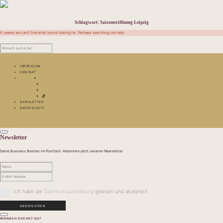
Schlagwort:
Saisoneröffnung Leipzig
It seems we can’t find what you’re looking for. Perhaps searching can help.
IMPRESSUM
KONTAKT
NEWSLETTER
DATENSCHUTZ
Newsletter
Deine Business Besties im Postfach. Abonniere jetzt unseren Newsletter.
Ich habe die
Datenschutzerklärung
gelesen und akzeptiert.
WONACH SUCHST DU?