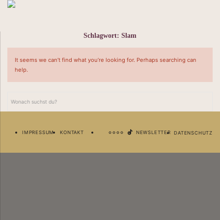
Schlagwort:
Slam
It seems we can’t find what you’re looking for. Perhaps searching can
help.
Newsletter
Deine Business Besties im Postfach. Abonniere jetzt unseren Newsletter.
IMPRESSUM
KONTAKT
NEWSLETTER
DATENSCHUTZ
Ich habe die
Datenschutzerklärung
gelesen und akzeptiert.