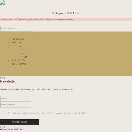
Schlagwort:
SOLARIS.
It seems we can’t find what you’re looking for. Perhaps searching can help.
IMPRESSUM
KONTAKT
NEWSLETTER
DATENSCHUTZ
Newsletter
Deine Business Besties im Postfach. Abonniere jetzt unseren Newsletter.
Ich habe die
Datenschutzerklärung
gelesen und akzeptiert.
WONACH SUCHST DU?