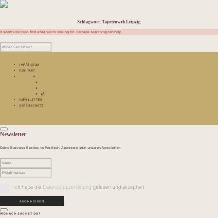
Schlagwort:
Tapetenwrk Leipzig
It seems we can’t find what you’re looking for. Perhaps searching can help.
IMPRESSUM
KONTAKT
NEWSLETTER
DATENSCHUTZ
Newsletter
Deine Business Besties im Postfach. Abonniere jetzt unseren Newsletter.
Ich habe die
Datenschutzerklärung
gelesen und akzeptiert.
WONACH SUCHST DU?