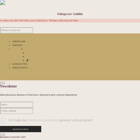
Schlagwort:
Gefühle
It seems we can’t find what you’re looking for. Perhaps searching can help.
IMPRESSUM
KONTAKT
NEWSLETTER
DATENSCHUTZ
Newsletter
Deine Business Besties im Postfach. Abonniere jetzt unseren Newsletter.
Ich habe die
Datenschutzerklärung
gelesen und akzeptiert.
WONACH SUCHST DU?