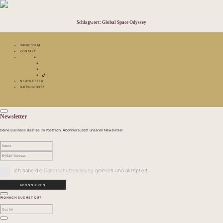
Schlagwort:
Global Space Odyssey
IMPRESSUM
KONTAKT
NEWSLETTER
DATENSCHUTZ
Newsletter
Deine Business Besties im Postfach. Abonniere jetzt unseren Newsletter.
Ich habe die
Datenschutzerklärung
gelesen und akzeptiert.
WONACH SUCHST DU?