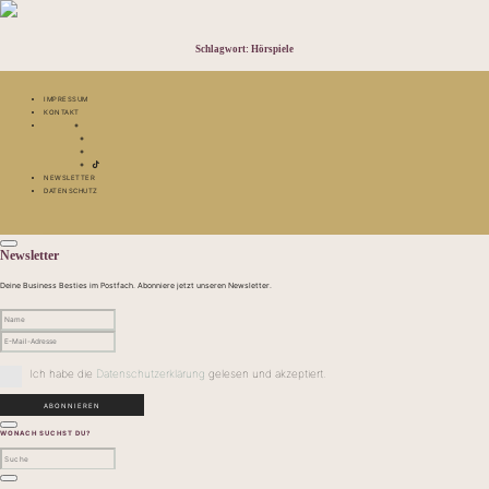
Schlagwort:
Hörspiele
IMPRESSUM
KONTAKT
NEWSLETTER
DATENSCHUTZ
Newsletter
Deine Business Besties im Postfach. Abonniere jetzt unseren Newsletter.
Ich habe die
Datenschutzerklärung
gelesen und akzeptiert.
WONACH SUCHST DU?