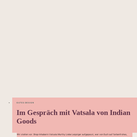
GUTES DESIGN
Im Gespräch mit Vatsala von Indian
Goods
Wir stellen vor: Shop-Inhaberin Vatsala Murthy Liebe Leipziger aufgepasst, wer von Euch auf farbenfrohes,