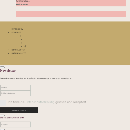
funktionales...
Weiterlesen
IMPRESSUM
KONTAKT
NEWSLETTER
DATENSCHUTZ
Newsletter
Deine Business Besties im Postfach. Abonniere jetzt unseren Newsletter.
Ich habe die
Datenschutzerklärung
gelesen und akzeptiert.
WONACH SUCHST DU?