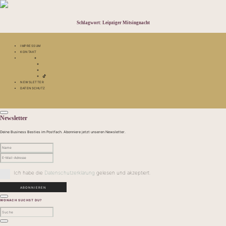
Schlagwort:
Leipziger Mitsingnacht
IMPRESSUM
KONTAKT
NEWSLETTER
DATENSCHUTZ
Newsletter
Deine Business Besties im Postfach. Abonniere jetzt unseren Newsletter.
Ich habe die
Datenschutzerklärung
gelesen und akzeptiert.
WONACH SUCHST DU?