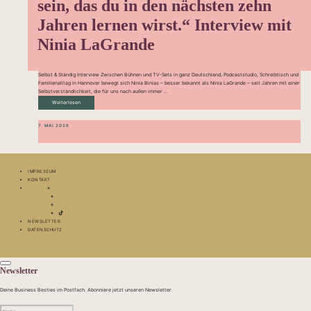
sein, das du in den nächsten zehn
Jahren lernen wirst.“ Interview mit
Ninia LaGrande
Selbst & Ständig Interview Zwischen Bühnen und TV-Sets in ganz Deutschland, Podcaststudio, Schreibtisch und
Familienalltag in Hannover bewegt sich Ninia Binias – besser bekannt als Ninia LaGrande – seit Jahren mit einer
Selbstverständlichkeit, die für uns nach außen immer ...
Weiterlesen
7. MAI 2026
IMPRESSUM
KONTAKT
NEWSLETTER
DATENSCHUTZ
Newsletter
Deine Business Besties im Postfach. Abonniere jetzt unseren Newsletter.