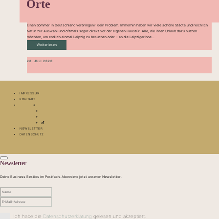
Orte
Einen Sommer in Deutschland verbringen? Kein Problem. Immerhin haben wir viele schöne Städte und reichlich
Natur zur Auswahl und oftmals sogar direkt vor der eigenen Haustür. Alle, die ihren Urlaub dazu nutzen
möchten, um endlich einmal Leipzig zu besuchen oder – an die LeipzigerInne...
Weiterlesen
28. JULI 2020
IMPRESSUM
KONTAKT
NEWSLETTER
DATENSCHUTZ
Newsletter
Deine Business Besties im Postfach. Abonniere jetzt unseren Newsletter.
Ich habe die
Datenschutzerklärung
gelesen und akzeptiert.