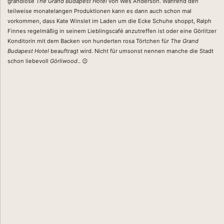
grandiose
The Grand Budapest Hotel
von Wes Anderson. Während den
teilweise monatelangen Produktionen kann es dann auch schon mal
vorkommen, dass Kate Winslet im Laden um die Ecke Schuhe shoppt, Ralph
Finnes regelmäßig in seinem Lieblingscafé anzutreffen ist oder eine Görlitzer
Konditorin mit dem Backen von hunderten rosa Törtchen für
The Grand
Budapest Hotel
beauftragt wird. Nicht für umsonst nennen manche die Stadt
schon liebevoll
Görliwood
.. 😉