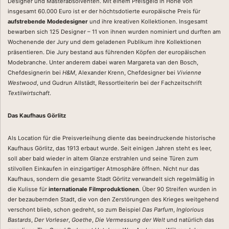
Designer und Masterabsolventen. Mit einem Preisgeld in Höhe von
insgesamt 60.000 Euro ist er der höchtsdotierte europäische Preis für
aufstrebende Modedesigner
und ihre kreativen Kollektionen. Insgesamt
bewarben sich 125 Designer – 11 von ihnen wurden nominiert und durften am
Wochenende der Jury und dem geladenen Publikum ihre Kollektionen
präsentieren. Die Jury bestand aus führenden Köpfen der europäischen
Modebranche. Unter anderem dabei waren Margareta van den Bosch,
Chefdesignerin bei
H&M
, Alexander Krenn, Chefdesigner bei
Vivienne
Westwood
, und Gudrun Allstädt, Ressortleiterin bei der Fachzeitschrift
Textilwirtschaft
.
Das Kaufhaus Görlitz
Als Location für die Preisverleihung diente das beeindruckende historische
Kaufhaus Görlitz, das 1913 erbaut wurde. Seit einigen Jahren steht es leer,
soll aber bald wieder in altem Glanze erstrahlen und seine Türen zum
stilvollen Einkaufen in einzigartiger Atmosphäre öffnen. Nicht nur das
Kaufhaus, sondern die gesamte Stadt Görlitz verwandelt sich regelmäßig in
die Kulisse für
internationale Filmproduktionen
. Über 90 Streifen wurden in
der bezaubernden Stadt, die von den Zerstörungen des Krieges weitgehend
verschont blieb, schon gedreht, so zum Beispiel
Das Parfum
,
Inglorious
Bastards
,
Der Vorleser
,
Goethe
,
Die Vermessung der Welt
und natürlich das