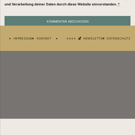
und Verarbeitung deiner Daten durch diese Website einverstanden.
*
Newsletter
Deine Business Besties im Postfach. Abonniere jetzt unseren Newsletter.
IMPRESSUM
KONTAKT
NEWSLETTER
DATENSCHUTZ
Ich habe die
Datenschutzerklärung
gelesen und akzeptiert.
WONACH SUCHST DU?