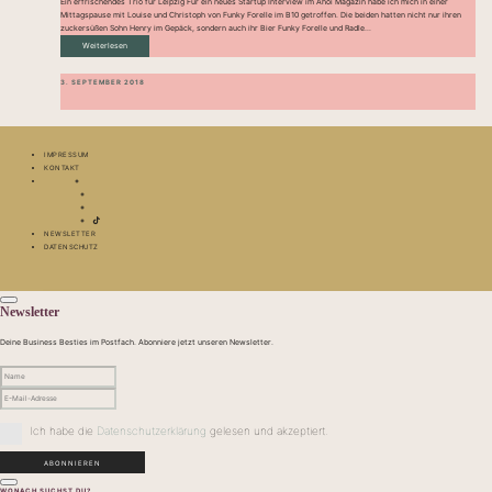
Ein erfrischendes Trio für Leipzig Für ein neues Startup Interview im Ahoi Magazin habe ich mich in einer
Mittagspause mit Louise und Christoph von Funky Forelle im B10 getroffen. Die beiden hatten nicht nur ihren
zuckersüßen Sohn Henry im Gepäck, sondern auch ihr Bier Funky Forelle und Radle...
Weiterlesen
3. SEPTEMBER 2018
IMPRESSUM
KONTAKT
NEWSLETTER
DATENSCHUTZ
Newsletter
Deine Business Besties im Postfach. Abonniere jetzt unseren Newsletter.
Ich habe die
Datenschutzerklärung
gelesen und akzeptiert.
WONACH SUCHST DU?