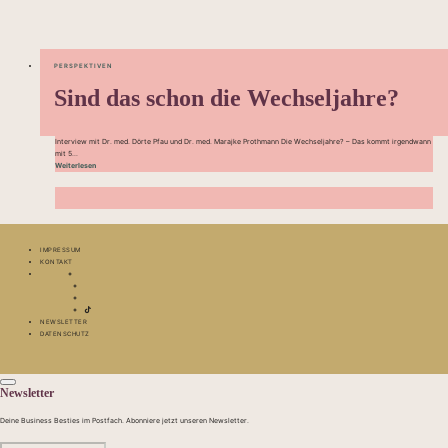
PERSPEKTIVEN
Sind das schon die Wechseljahre?
Interview mit Dr. med. Dörte Pfau und Dr. med. Marajke Prothmann Die Wechseljahre? – Das kommt irgendwann
mit 5...
Weiterlesen
IMPRESSUM
KONTAKT
NEWSLETTER
DATENSCHUTZ
Newsletter
Deine Business Besties im Postfach. Abonniere jetzt unseren Newsletter.