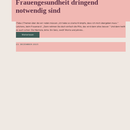
Frauengesundheit dringend
notwendig sind
(Tabu-)Themen über die wir reden müssen „Ich habe so starke Krämpfe, dass ich mich übergeben muss.“
Letztens, beim Frauenarzt: „Dann nehmen Sie doch einfach die Pille, das wird dann alles besser.“ Und dann heißt
es auch schon: Die Nächste, bitte. Ein Satz, zwölf Worte und jahrela...
Weiterlesen
23. DEZEMBER 2025