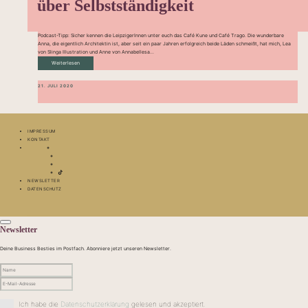
über Selbstständigkeit
Podcast-Tipp: Sicher kennen die LeipzigerInnen unter euch das Café Kune und Café Trago. Die wunderbare
Anna, die eigentlich Architektin ist, aber seit ein paar Jahren erfolgreich beide Läden schmeißt, hat mich, Lea
von Slinga Illustration und Anne von Annabellesa...
Weiterlesen
21. JULI 2020
IMPRESSUM
KONTAKT
NEWSLETTER
DATENSCHUTZ
Newsletter
Deine Business Besties im Postfach. Abonniere jetzt unseren Newsletter.
Ich habe die
Datenschutzerklärung
gelesen und akzeptiert.