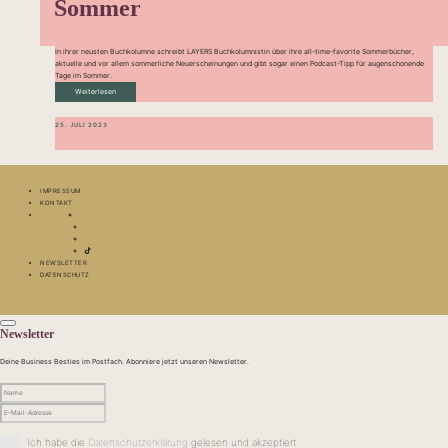
Sommer
In ihrer neusten Buchkolumne schreibt LAYERS Buchkolumnistin über ihre all-time-favorite Sommerbücher,
aktuelle und vor allem sommerliche Neuerscheinungen und gibt sogar einen Podcast-Tipp für augenschonende
Tage im Sommer.
Weiterlesen
25. JULI 2023
IMPRESSUM
KONTAKT
NEWSLETTER
DATENSCHUTZ
Newsletter
Deine Business Besties im Postfach. Abonniere jetzt unseren Newsletter.
Ich habe die
Datenschutzerklärung
gelesen und akzeptiert.