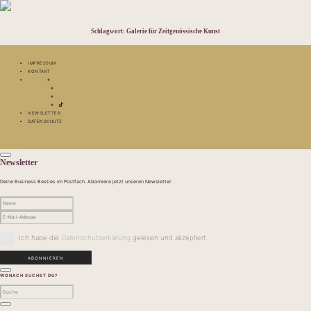
Schlagwort:
Galerie für Zeitgenössische Kunst
IMPRESSUM
KONTAKT
NEWSLETTER
DATENSCHUTZ
Newsletter
Deine Business Besties im Postfach. Abonniere jetzt unseren Newsletter.
Ich habe die
Datenschutzerklärung
gelesen und akzeptiert.
WONACH SUCHST DU?