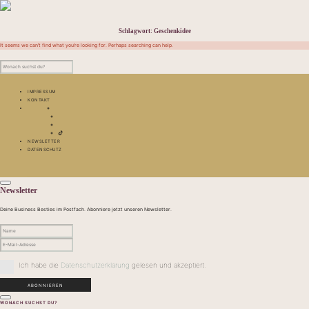
Schlagwort:
Geschenkidee
It seems we can’t find what you’re looking for. Perhaps searching can help.
IMPRESSUM
KONTAKT
NEWSLETTER
DATENSCHUTZ
Newsletter
Deine Business Besties im Postfach. Abonniere jetzt unseren Newsletter.
Ich habe die
Datenschutzerklärung
gelesen und akzeptiert.
WONACH SUCHST DU?