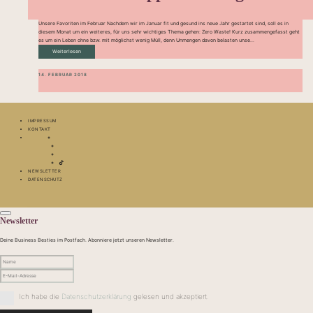
Unsere Favoriten im Februar Nachdem wir im Januar fit und gesund ins neue Jahr gestartet sind, soll es in
diesem Monat um ein weiteres, für uns sehr wichtiges Thema gehen: Zero Waste! Kurz zusammengefasst geht
es um ein Leben ohne bzw. mit möglichst wenig Müll, denn Unmengen davon belasten unse...
Weiterlesen
14. FEBRUAR 2018
IMPRESSUM
KONTAKT
NEWSLETTER
DATENSCHUTZ
Newsletter
Deine Business Besties im Postfach. Abonniere jetzt unseren Newsletter.
Ich habe die
Datenschutzerklärung
gelesen und akzeptiert.