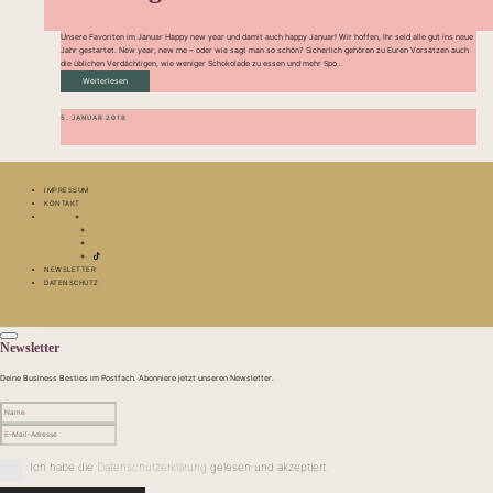
Unsere Favoriten im Januar Happy new year und damit auch happy Januar! Wir hoffen, Ihr seid alle gut ins neue
Jahr gestartet. New year, new me – oder wie sagt man so schön? Sicherlich gehören zu Euren Vorsätzen auch
die üblichen Verdächtigen, wie weniger Schokolade zu essen und mehr Spo...
Weiterlesen
5. JANUAR 2018
IMPRESSUM
KONTAKT
NEWSLETTER
DATENSCHUTZ
Newsletter
Deine Business Besties im Postfach. Abonniere jetzt unseren Newsletter.
Ich habe die
Datenschutzerklärung
gelesen und akzeptiert.