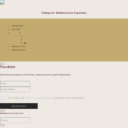
Schlagwort:
Hundertwasser Experience
IMPRESSUM
KONTAKT
NEWSLETTER
DATENSCHUTZ
Newsletter
Deine Business Besties im Postfach. Abonniere jetzt unseren Newsletter.
Ich habe die
Datenschutzerklärung
gelesen und akzeptiert.
WONACH SUCHST DU?