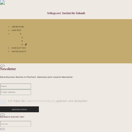
Schlagwort:
Institut für Zukunft
IMPRESSUM
KONTAKT
NEWSLETTER
DATENSCHUTZ
Newsletter
Deine Business Besties im Postfach. Abonniere jetzt unseren Newsletter.
Ich habe die
Datenschutzerklärung
gelesen und akzeptiert.
WONACH SUCHST DU?