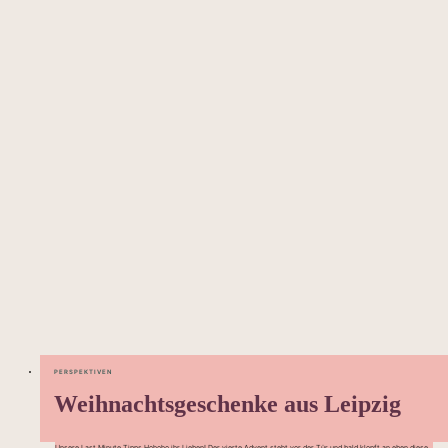
PERSPEKTIVEN
Weihnachtsgeschenke aus Leipzig
Unsere Last Minute Tipps Hohoho ihr Lieben! Der vierte Advent steht vor der Tür und bald klopft an eben diese