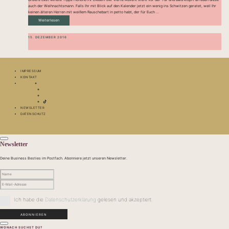
auch der Weihnachtsmann. Falls Ihr mit Blick auf den Kalender jetzt ein wenig ins Schwitzen geratet, weil Ihr
keinen älteren Herren mit weißem Rauschebart in petto habt, der für Euch ...
Weiterlesen
15. DEZEMBER 2016
IMPRESSUM
KONTAKT
NEWSLETTER
DATENSCHUTZ
Newsletter
Deine Business Besties im Postfach. Abonniere jetzt unseren Newsletter.
Ich habe die
Datenschutzerklärung
gelesen und akzeptiert.
WONACH SUCHST DU?