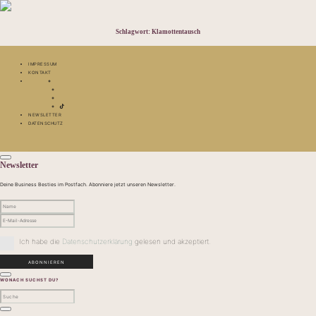
Schlagwort:
Klamottentausch
IMPRESSUM
KONTAKT
NEWSLETTER
DATENSCHUTZ
Newsletter
Deine Business Besties im Postfach. Abonniere jetzt unseren Newsletter.
Ich habe die
Datenschutzerklärung
gelesen und akzeptiert.
WONACH SUCHST DU?