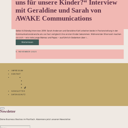
uns für unsere Kinder?“ Interview
mit Geraldine und Sarah von
AWAKE Communications
Selbst & Ständig Interview 2018: Sarah Andersen und Geraldine Kahl arbeiten beide in Festanstellung in der
Kommunikationsbranche als sie fast zeitgleich ihre ersten Kinder bekommen. Während der Elternzeit machen
sie sich – wie viele junge Mamas und Papas – ausführlich Gedanken über i...
Weiterlesen
5. NOVEMBER 2025
IMPRESSUM
KONTAKT
NEWSLETTER
DATENSCHUTZ
Newsletter
Deine Business Besties im Postfach. Abonniere jetzt unseren Newsletter.