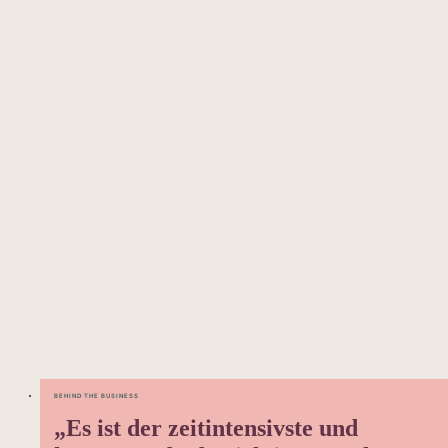
BEHIND THE BUSINESS
„Es ist der zeitintensivste und