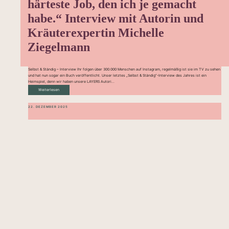
härteste Job, den ich je gemacht
habe.“ Interview mit Autorin und
Kräuterexpertin Michelle
Ziegelmann
Selbst & Ständig – Interview Ihr folgen über 300.000 Menschen auf Instagram, regelmäßig ist sie im TV zu sehen
und hat nun sogar ein Buch veröffentlicht. Unser letztes „Selbst & Ständig“-Interview des Jahres ist ein
Heimspiel, denn wir haben unsere LAYERS Autori...
Weiterlesen
22. DEZEMBER 2025