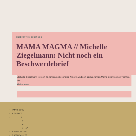
BEHIND THE BUSINESS
MAMA MAGMA // Michelle
Ziegelmann: Nicht noch ein
Beschwerdebrief
Michelle Ziegelmann ist seit 12 Jahren selbständige Autorin und seit sechs Jahren Mama einer kleinen Tochter.
Mit i...
Weiterlesen
IMPRESSUM
KONTAKT
NEWSLETTER
DATENSCHUTZ