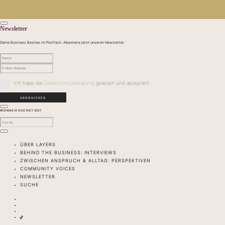
Newsletter
Deine Business Besties im Postfach. Abonniere jetzt unseren Newsletter.
Ich habe die
Datenschutzerklärung
gelesen und akzeptiert.
WONACH SUCHST DU?
ÜBER LAYERS
BEHIND THE BUSINESS: INTERVIEWS
ZWISCHEN ANSPRUCH & ALLTAG: PERSPEKTIVEN
COMMUNITY VOICES
NEWSLETTER
SUCHE