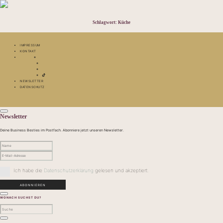
Schlagwort:
Küche
IMPRESSUM
KONTAKT
NEWSLETTER
DATENSCHUTZ
Newsletter
Deine Business Besties im Postfach. Abonniere jetzt unseren Newsletter.
Ich habe die
Datenschutzerklärung
gelesen und akzeptiert.
WONACH SUCHST DU?