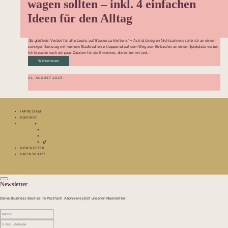
wagen sollten – inkl. 4 einfachen
Ideen für den Alltag
„Es gibt kein Verbot für alte Leute, auf Bäume zu klettern.“ – Astrid Lindgren Nichtsahnend rolle ich an einem
sonnigen Samstag mit meinem Stadtrad leise klappernd auf dem Weg zum Einkaufen an einem Spielplatz vorbei.
Ich brauche noch ein paar Zutaten für die Brownies, die es bei mir jed...
Weiterlesen
22. AUGUST 2025
IMPRESSUM
KONTAKT
NEWSLETTER
DATENSCHUTZ
Newsletter
Deine Business Besties im Postfach. Abonniere jetzt unseren Newsletter.