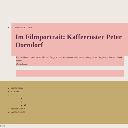
PERSPEKTIVEN
Im Filmportrait: Kaffeeröster Peter
Dorndorf
Auf die Nase kommt es an. Mit der Zunge schmeckt man nur süß, sauer, salzig, bitter. Sagt Peter Dorndorf und
nimmt ...
Weiterlesen
IMPRESSUM
KONTAKT
NEWSLETTER
DATENSCHUTZ