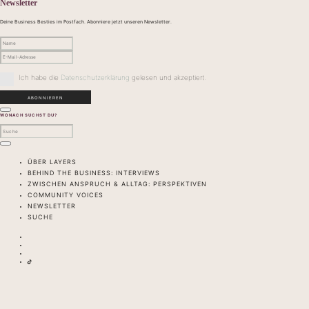
Newsletter
Deine Business Besties im Postfach. Abonniere jetzt unseren Newsletter.
Ich habe die
Datenschutzerklärung
gelesen und akzeptiert.
WONACH SUCHST DU?
ÜBER LAYERS
BEHIND THE BUSINESS: INTERVIEWS
ZWISCHEN ANSPRUCH & ALLTAG: PERSPEKTIVEN
COMMUNITY VOICES
NEWSLETTER
SUCHE