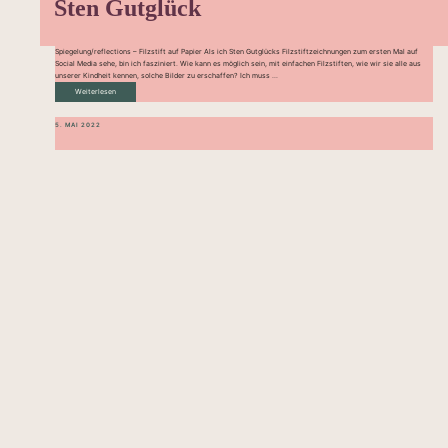
Sten Gutglück
Spiegelung/reflections – Filzstift auf Papier Als ich Sten Gutglücks Filzstiftzeichnungen zum ersten Mal auf
Social Media sehe, bin ich fasziniert. Wie kann es möglich sein, mit einfachen Filzstiften, wie wir sie alle aus
unserer Kindheit kennen, solche Bilder zu erschaffen? Ich muss ...
Weiterlesen
5. MAI 2022