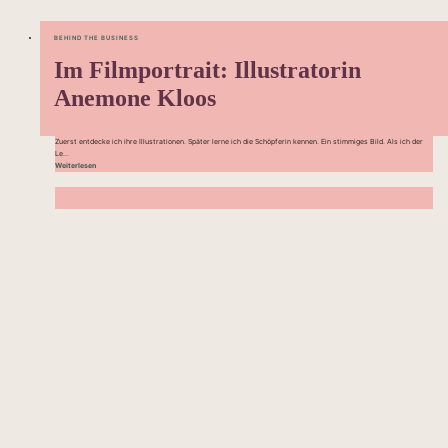
BEHIND THE BUSINESS
Im Filmportrait: Illustratorin
Anemone Kloos
Zuerst entdecke ich ihre Illustrationen. Später lerne ich die Schöpferin kennen. Ein stimmiges Bild. Als ich der
Le...
Weiterlesen