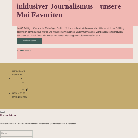
inklusiver Journalismus – unsere
Mai Favoriten
Heiß & Fettig – Was wir im Mai mögen Endlich fühlt es sich wirklich so an, als hätte es sich der Frühling
gemütlich gemacht und würde uns nun mit Sonnenschein und immer wärmer werdenden Temperaturen
beschenken. Juhu! Auch wir blühen mit neuen Kleidungs- und Schmuckstücken a...
Weiterlesen
3. MAI 2023
IMPRESSUM
KONTAKT
NEWSLETTER
DATENSCHUTZ
Newsletter
Deine Business Besties im Postfach. Abonniere jetzt unseren Newsletter.