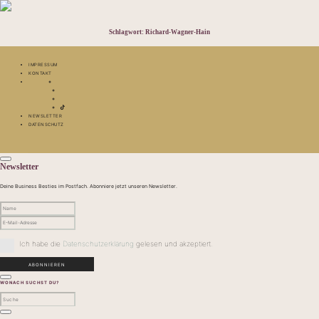
Schlagwort:
Richard-Wagner-Hain
IMPRESSUM
KONTAKT
NEWSLETTER
DATENSCHUTZ
Newsletter
Deine Business Besties im Postfach. Abonniere jetzt unseren Newsletter.
Ich habe die
Datenschutzerklärung
gelesen und akzeptiert.
WONACH SUCHST DU?