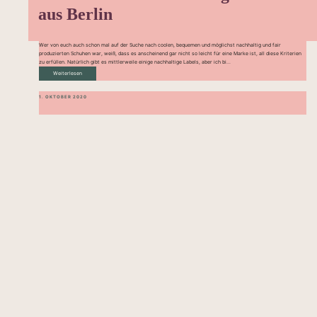
aus Berlin
Wer von euch auch schon mal auf der Suche nach coolen, bequemen und möglichst nachhaltig und fair
produzierten Schuhen war, weiß, dass es anscheinend gar nicht so leicht für eine Marke ist, all diese Kriterien
zu erfüllen. Natürlich gibt es mittlerweile einige nachhaltige Labels, aber ich bi...
Weiterlesen
1. OKTOBER 2020