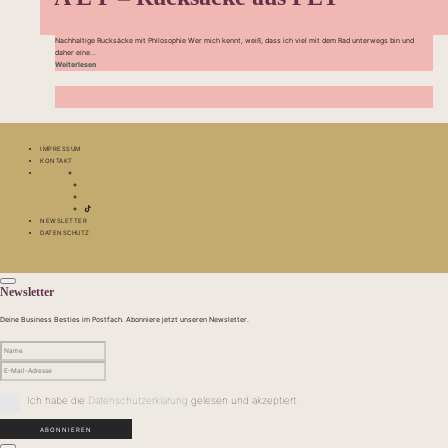
Nachhaltige Rucksäcke mit Philosophie Wer mich kennt, weiß, dass ich viel mit dem Rad unterwegs bin und
daher eine...
Weiterlesen
IMPRESSUM
KONTAKT
NEWSLETTER
DATENSCHUTZ
Newsletter
Deine Business Besties im Postfach. Abonniere jetzt unseren Newsletter.
Ich habe die
Datenschutzerklärung
gelesen und akzeptiert.