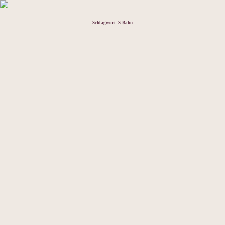
Schlagwort:
S-Bahn