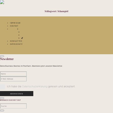
Schlagwort:
Schauspiel
IMPRESSUM
KONTAKT
NEWSLETTER
DATENSCHUTZ
Newsletter
Deine Business Besties im Postfach. Abonniere jetzt unseren Newsletter.
Ich habe die
Datenschutzerklärung
gelesen und akzeptiert.
WONACH SUCHST DU?